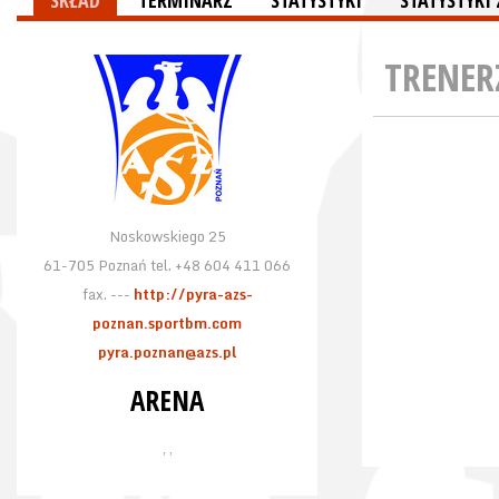
SKŁAD
TERMINARZ
STATYSTYKI
STATYSTYK
TRENER
Noskowskiego 25
61-705 Poznań tel. +48 604 411 066
fax. ---
http://pyra-azs-
poznan.sportbm.com
pyra.poznan@azs.pl
ARENA
, ,