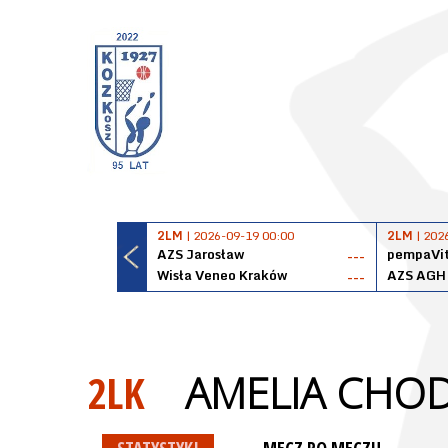
2LM
| 2026-09-19 00:00
2LM
| 202
AZS Jarosław
pempaVit
---
Wisła Veneo Kraków
AZS AGH
---
2LK
AMELIA CHO