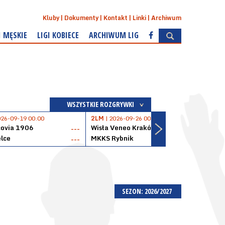
Kluby
Dokumenty
Kontakt
Linki
Archiwum
I MĘSKIE
LIGI KOBIECE
ARCHIWUM LIG
WSZYSTKIE ROZGRYWKI
026-09-19 00:00
2LM
| 2026-09-26 00:00
2LM
|
covia 1906
Wisła Veneo Kraków
AZS 
---
---
lce
MKKS Rybnik
Baske
---
---
SEZON: 2026/2027