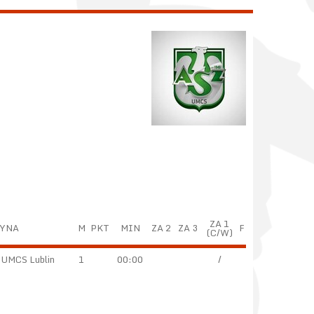
ZA 1
YNA
M
PKT
MIN
ZA 2
ZA 3
F
(C/W)
 UMCS Lublin
1
00:00
/