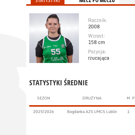
STATYSTYKI
MECZ PO MECZU
Rocznik:
2008
Wzrost:
158 cm
Pozycja:
rzucająca
STATYSTYKI ŚREDNIE
SEZON
DRUŻYNA
M
P
2025/2026
Bogdanka AZS UMCS Lublin
1