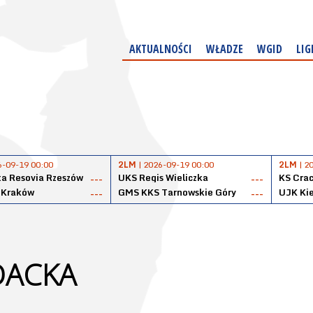
AKTUALNOŚCI
WŁADZE
WGID
LIG
6-09-19 00:00
2LM
| 2026-09-19 00:00
2LM
| 2
a Resovia Rzeszów
UKS Regis Wieliczka
KS Cra
---
---
 Kraków
GMS KKS Tarnowskie Góry
UJK Kie
---
---
DACKA