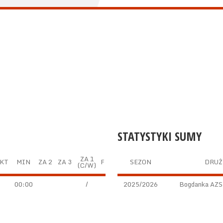
STATYSTYKI SUMY
ZA 1
KT
MIN
ZA 2
ZA 3
F
SEZON
DRUŻ
(C/W)
00:00
/
2025/2026
Bogdanka AZS