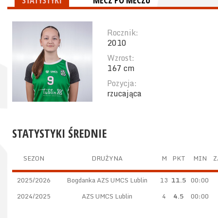
STATYSTYKI
MECZ PO MECZU
Rocznik:
2010
Wzrost:
167 cm
Pozycja:
rzucająca
STATYSTYKI ŚREDNIE
SEZON
DRUŻYNA
M
PKT
MIN
Z
2025/2026
Bogdanka AZS UMCS Lublin
13
11.5
00:00
2024/2025
AZS UMCS Lublin
4
4.5
00:00