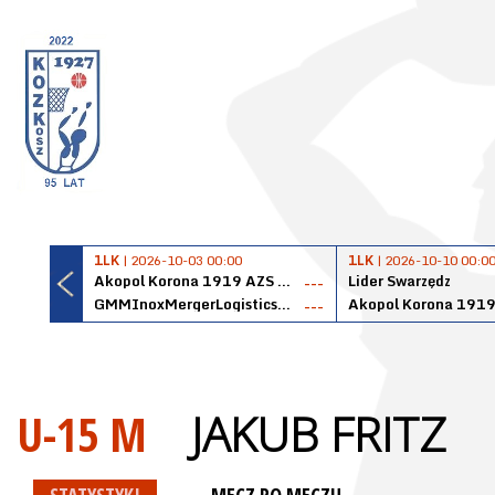
1LK
| 2026-10-03 00:00
1LK
| 2026-10-10 00:0
Akopol Korona 1919 AZS PK Kraków
Lider Swarzędz
---
GMMInoxMergerLogisticsPanteryŁańcut
---
U-15 M
JAKUB FRITZ