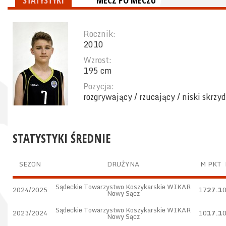
STATYSTYKI
MECZ PO MECZU
Rocznik:
2010
Wzrost:
195 cm
Pozycja:
rozgrywający / rzucający / niski skrzy
STATYSTYKI ŚREDNIE
SEZON
DRUŻYNA
M
PKT
Sądeckie Towarzystwo Koszykarskie WIKAR
2024/2025
17
27.1
Nowy Sącz
Sądeckie Towarzystwo Koszykarskie WIKAR
2023/2024
10
17.1
Nowy Sącz