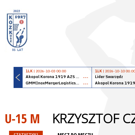
1LK
| 2026-10-03 00:00
1LK
| 2026-10-10 00:0
Akopol Korona 1919 AZS PK Kraków
Lider Swarzędz
---
GMMInoxMergerLogisticsPanteryŁańcut
---
U-15 M
KRZYSZTOF C