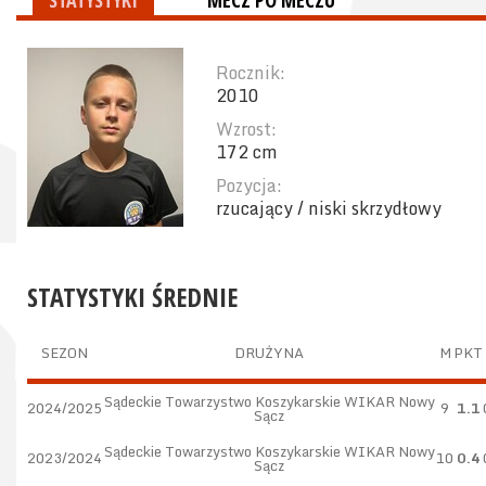
STATYSTYKI
MECZ PO MECZU
Rocznik:
2010
Wzrost:
172 cm
Pozycja:
rzucający / niski skrzydłowy
STATYSTYKI ŚREDNIE
SEZON
DRUŻYNA
M
PKT
Sądeckie Towarzystwo Koszykarskie WIKAR Nowy
2024/2025
9
1.1
Sącz
Sądeckie Towarzystwo Koszykarskie WIKAR Nowy
2023/2024
10
0.4
Sącz